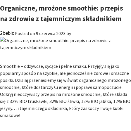
mrożone
Organiczne, mrożone smoothie: przepis
owoce
na zdrowie z tajemniczym składnikiem
i
warzywa:
2bebio
Posted on
9 czerwca 2023
by
normy
i
certyfikacja
Smoothie
– odżywcze, sycące i pełne smaku. Przyjęły się jako
popularny sposób na szybkie, ale jednocześnie zdrowe i smaczne
posiłki. Dzisiaj przeniesiemy się w świat organicznego mrożonego
smoothie, które dostarczy Ci energii i poprawi samopoczucie.
Odkryj nieoczywisty przepis na mrożone smoothie, które składa
się z 32% BIO truskawki, 32% BIO śliwki, 12% BIO jabłka, 12% BIO
jeżyny… i tajemniczego składnika, który zaskoczy Twoje kubki
smakowe!