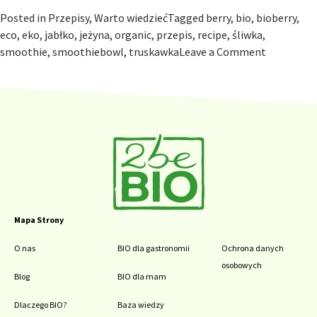
Posted in
Przepisy
,
Warto wiedzieć
Tagged
berry
,
bio
,
bioberry
,
eco
,
eko
,
jabłko
,
jeżyna
,
organic
,
przepis
,
recipe
,
śliwka
,
on
smoothie
,
smoothiebowl
,
truskawka
Leave a Comment
Ożyw
swoje
poranki
z
organicz
smoothie
Mapa Strony
O nas
BIO dla gastronomii
Ochrona danych
osobowych
Blog
BIO dla mam
Dlaczego BIO?
Baza wiedzy