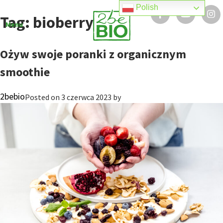
Skip
Polish
to
Tag:
bioberry
Menu
content
Ożyw swoje poranki z organicznym
smoothie
2bebio
Posted on
3 czerwca 2023
by