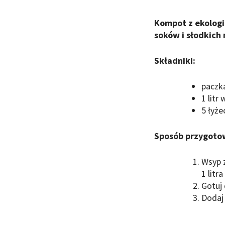
Kompot z ekolog
soków i słodkich 
Składniki:
paczk
1 litr
5 łyż
Sposób przygoto
Wsyp 
1 litr
Gotuj
Dodaj