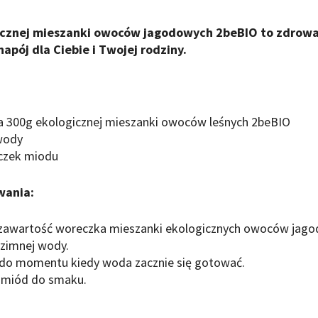
icznej mieszanki owoców jagodowych 2beBIO to zdrowa
napój dla Ciebie i Twojej rodziny.
a 300g ekologicznej mieszanki owoców leśnych 2beBIO
 wody
eczek miodu
wania:
zawartość woreczka mieszanki ekologicznych owoców jag
a zimnej wody.
 do momentu kiedy woda zacznie się gotować.
 miód do smaku.