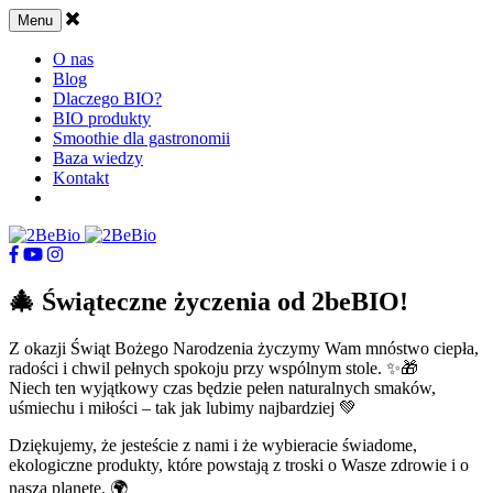
Skip
Menu
to
content
O nas
Blog
Dlaczego BIO?
BIO produkty
Smoothie dla gastronomii
Baza wiedzy
Kontakt
🎄 Świąteczne życzenia od 2beBIO!
Z okazji Świąt Bożego Narodzenia życzymy Wam mnóstwo ciepła,
radości i chwil pełnych spokoju przy wspólnym stole. ✨🎁
Niech ten wyjątkowy czas będzie pełen naturalnych smaków,
uśmiechu i miłości – tak jak lubimy najbardziej 💚
Dziękujemy, że jesteście z nami i że wybieracie świadome,
ekologiczne produkty, które powstają z troski o Wasze zdrowie i o
naszą planetę. 🌍