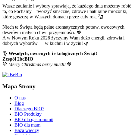
Wasze zaufanie i wybory sprawiają, że każdego dnia możemy robić
to, co kochamy – tworzyć smaczne, zdrowe i naturalne mrożonki,
które goszczą w Waszych domach przez cały rok. 🥰
Niech te Święta będą pełne aromatycznych potraw, owocowych
deserów i małych chwil przyjemności. 🍓
A w Nowym Roku 2026 życzymy Wam dużo energii, zdrowia i
dobrych wyborów — w kuchni i w życiu! 🌿
🎅
Wesołych, owocnych i ekologicznych Świąt!
Zespół
2beBIO
💚
Merry Christmas berry much!
💚
Mapa Strony
O nas
Blog
Dlaczego BIO?
BIO Produkty
BIO dla gastronomii
BIO dla mam
Baza wiedzy